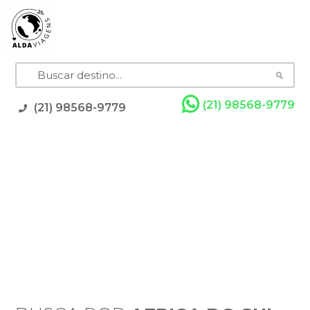
(21) 98568-9779
(21) 98568-9779
Pacotes
Grupos com Guia
Promoções
Rodoviários
Resorts
Cruzeiros
Feriados
DESTINOS