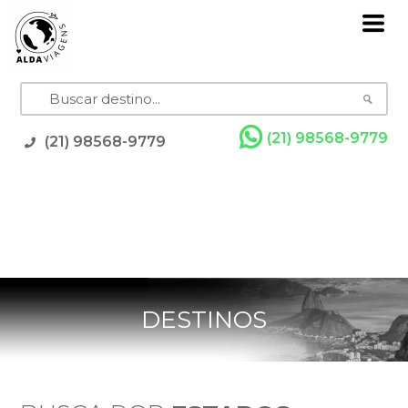
(21) 98568-9779
(21) 98568-9779
Pacotes
Grupos com Guia
Promoções
Rodoviários
Resorts
Cruzeiros
Feriados
DESTINOS