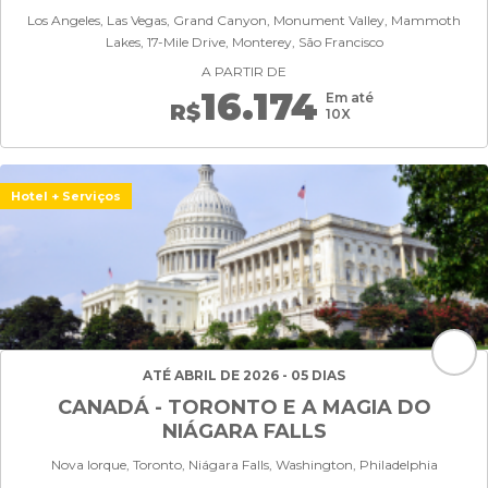
Los Angeles, Las Vegas, Grand Canyon, Monument Valley, Mammoth
Lakes, 17-Mile Drive, Monterey, São Francisco
A PARTIR DE
16.174
Em até
R$
10X
Hotel + Serviços
ATÉ ABRIL DE 2026 - 05 DIAS
CANADÁ - TORONTO E A MAGIA DO
NIÁGARA FALLS
Nova Iorque, Toronto, Niágara Falls, Washington, Philadelphia