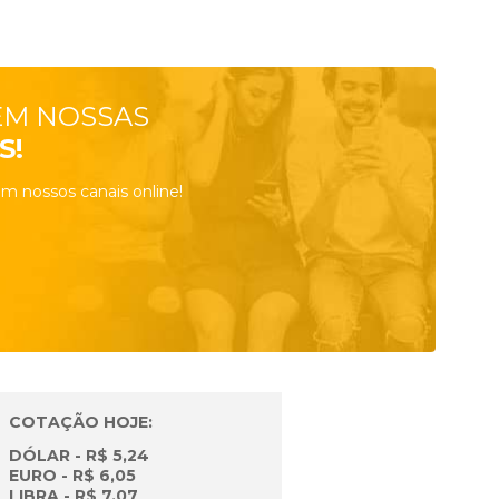
EM NOSSAS
S!
m nossos canais online!
COTAÇÃO HOJE:
DÓLAR - R$ 5,24
EURO - R$ 6,05
LIBRA - R$ 7,07