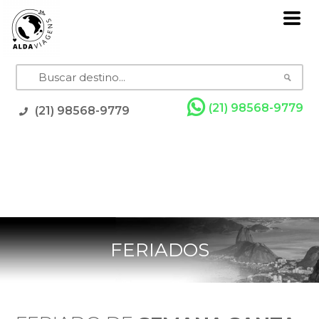
(21) 98568-9779
(21) 98568-9779
Pacotes
Grupos com Guia
Promoções
Rodoviários
Resorts
Cruzeiros
Feriados
FERIADOS