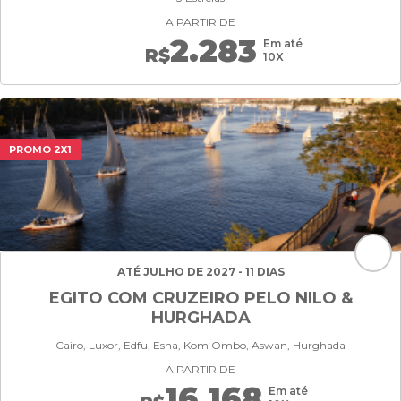
A PARTIR DE
2.283
Em até
R$
10X
PROMO 2X1
ATÉ JULHO DE 2027 - 11 DIAS
EGITO COM CRUZEIRO PELO NILO &
HURGHADA
Cairo, Luxor, Edfu, Esna, Kom Ombo, Aswan, Hurghada
A PARTIR DE
16.168
Em até