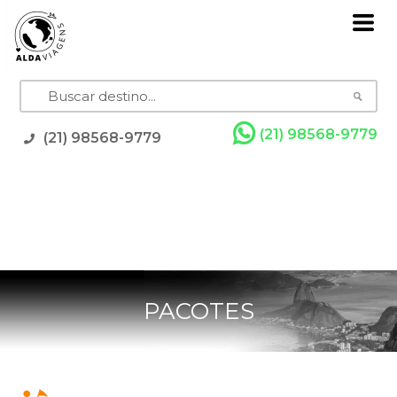
(21) 98568-9779
(21) 98568-9779
Pacotes
Grupos com Guia
Promoções
Rodoviários
Resorts
Cruzeiros
Feriados
PACOTES