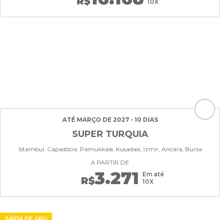
R$
10X
ATÉ MARÇO DE 2027 - 10 DIAS
SUPER TURQUIA
Istambul, Capadócia, Pamukkale, Kusadasi, Izmir, Ancara, Bursa
A PARTIR DE
3.271
Em até
R$
10X
SAÍDA DE GRU