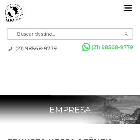
(21) 98568-9779
(21) 98568-9779
Pacotes
Grupos com Guia
Promoções
Rodoviários
Resorts
Cruzeiros
Feriados
EMPRESA