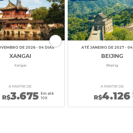
VEMBRO DE 2026 - 04 DIAS
ATÉ JANEIRO DE 2027 - 04
XANGAI
BEIJING
Xangai
Beijing
A PARTIR DE
A PARTIR DE
3.675
4.126
Em até
R$
R$
10X