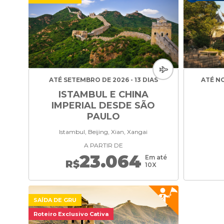
ATÉ SETEMBRO DE 2026 - 13 DIAS
ATÉ NO
ISTAMBUL E CHINA
IMPERIAL DESDE SÃO
PAULO
Istambul, Beijing, Xian, Xangai
A PARTIR DE
23.064
Em até
R$
10X
SAÍDA DE GRU
Roteiro Exclusivo Cativa