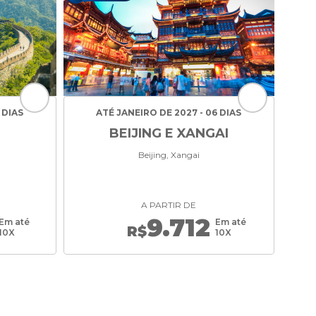
 DIAS
ATÉ JANEIRO DE 2027 - 06 DIAS
BEIJING E XANGAI
Beijing, Xangai
A PARTIR DE
9.712
Em até
Em até
R$
10X
10X