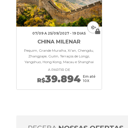
07/09 A 25/09/2027 - 19 DIAS
CHINA MILENAR
Pequim, Grande Muralha, Xi'an, Chengdu,
Zhangjiajie, Guilin, Terraços de Longji,
Yangshuo, Hong Kong, Macau e Shanghai
A PARTIR DE
39.894
Em até
R$
10X