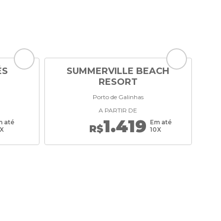
ÉS
SUMMERVILLE BEACH
RESORT
Porto de Galinhas
A PARTIR DE
1.419
 até
Em até
R$
0X
10X