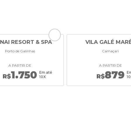
NAI RESORT & SPA
VILA GALÉ MAR
Porto de Galinhas
Camaçari
A PARTIR DE
A PARTIR DE
1.750
879
Em até
Em
R$
R$
10X
1