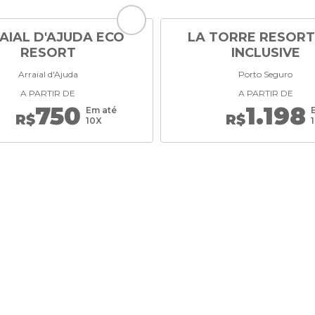
AIAL D'AJUDA ECO
LA TORRE RESORT
RESORT
INCLUSIVE
Arraial d'Ajuda
Porto Seguro
A PARTIR DE
A PARTIR DE
750
1.198
Em até
R$
R$
10X
CONECTE-SE 
REDES SOCIAI
l nossas ofertas!
Veja as ofertas também e