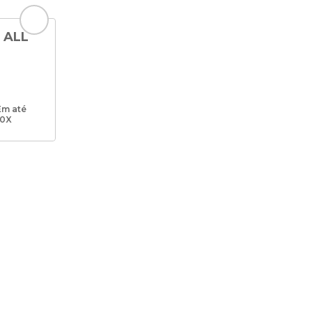
 ALL
Em até
10X
EM NOSSAS
S!
m nossos canais online!