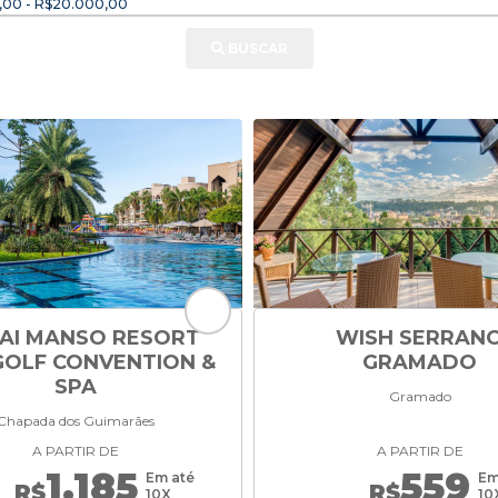
,00 - R$20.000,00
BUSCAR
AI MANSO RESORT
WISH SERRAN
GOLF CONVENTION &
GRAMADO
SPA
Gramado
Chapada dos Guimarães
A PARTIR DE
A PARTIR DE
1.185
559
Em até
Em
R$
R$
10X
10