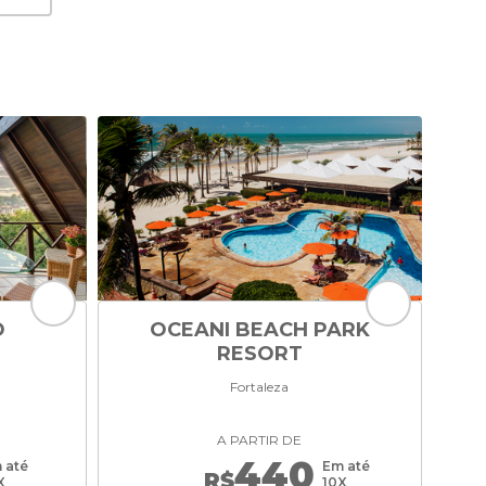
O
OCEANI BEACH PARK
RESORT
Fortaleza
A PARTIR DE
440
 até
Em até
R$
X
10X