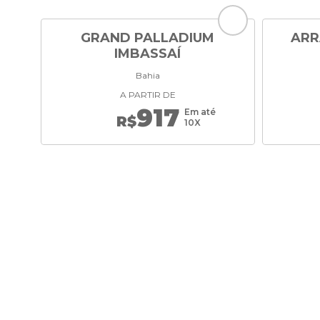
GRAND PALLADIUM
ARR
IMBASSAÍ
Bahia
A PARTIR DE
917
Em até
R$
10X
RECEBA
NOSSAS OFERTAS
Preencha seus dados abaixo e receba em seu e-mai