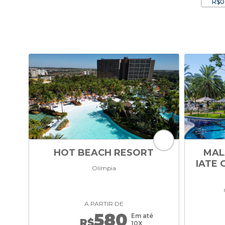
R$0
HOT BEACH RESORT
MAL
IATE 
Olímpia
A PARTIR DE
580
Em até
R$
10X