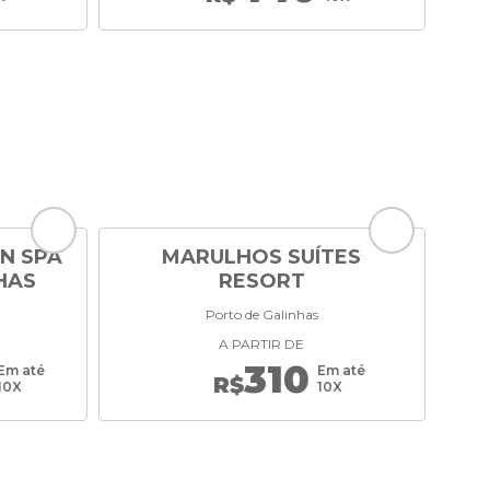
N SPA
MARULHOS SUÍTES
HAS
RESORT
Porto de Galinhas
A PARTIR DE
310
Em até
Em até
R$
10X
10X