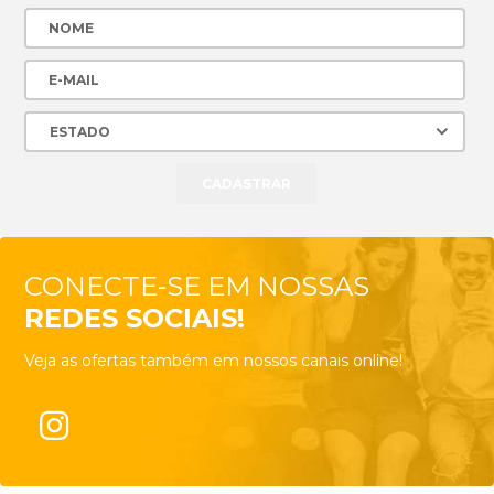
CONECTE-SE EM NOSSAS
REDES SOCIAIS!
Veja as ofertas também em nossos canais online!