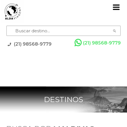
(21) 98568-9779
(21) 98568-9779
Pacotes
Grupos com Guia
Promoções
Rodoviários
Resorts
Cruzeiros
Feriados
DESTINOS