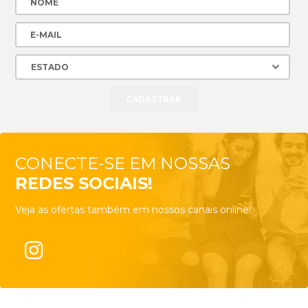
CONECTE-SE EM NOSSAS
REDES SOCIAIS!
Veja as ofertas também em nossos canais online!