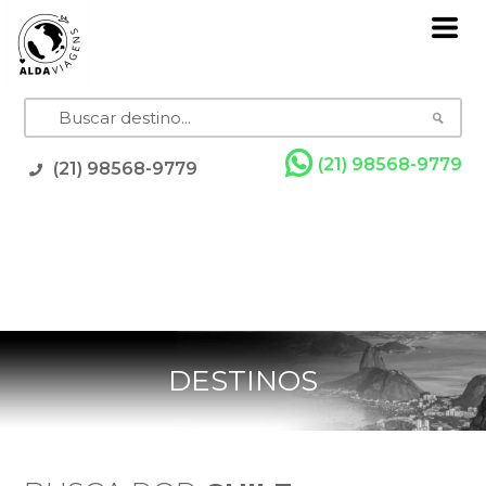
(21) 98568-9779
(21) 98568-9779
Pacotes
Grupos com Guia
Promoções
Rodoviários
Resorts
Cruzeiros
Feriados
DESTINOS