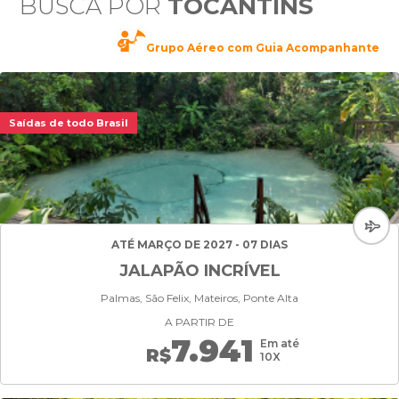
BUSCA POR
TOCANTINS
Grupo Aéreo com Guia Acompanhante
Saídas de todo Brasil
ATÉ MARÇO DE 2027 - 07 DIAS
JALAPÃO INCRÍVEL
Palmas, São Felix, Mateiros, Ponte Alta
A PARTIR DE
7.941
Em até
R$
10X