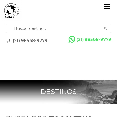
(21) 98568-9779
(21) 98568-9779
Pacotes
Grupos com Guia
Promoções
Rodoviários
Resorts
Cruzeiros
Feriados
DESTINOS